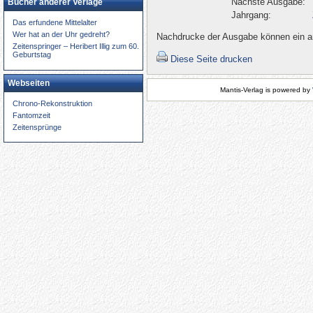
Nächste Ausgabe:
Bücher anderer Verlage
Jahrgang:
Das erfundene Mittelalter
Wer hat an der Uhr gedreht?
Nachdrucke der Ausgabe können ein an
Zeitenspringer – Heribert Illig zum 60.
Geburtstag
Diese Seite drucken
Webseiten
Mantis-Verlag is powered by
Chrono-Rekonstruktion
Fantomzeit
Zeitensprünge