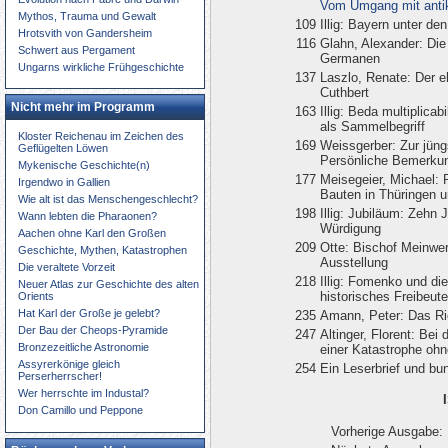
Vom Umgang mit antik
Mythos, Trauma und Gewalt
109
Illig: Bayern unter d
Hrotsvith von Gandersheim
116
Glahn, Alexander: Die
Schwert aus Pergament
Germanen
Ungarns wirkliche Frühgeschichte
137
Laszlo, Renate: Der e
Cuthbert
Nicht mehr im Programm
163
Illig: Beda multiplicab
als Sammelbegriff
Kloster Reichenau im Zeichen des
169
Weissgerber: Zur jüng
Geflügelten Löwen
Persönliche Bemerku
Mykenische Geschichte(n)
177
Meisegeier, Michael:
Irgendwo in Gallien
Bauten in Thüringen 
Wie alt ist das Menschengeschlecht?
198
Illig: Jubiläum: Zehn 
Wann lebten die Pharaonen?
Würdigung
Aachen ohne Karl den Großen
209
Otte: Bischof Meinwe
Geschichte, Mythen, Katastrophen
Ausstellung
Die veraltete Vorzeit
218
Illig: Fomenko und die
Neuer Atlas zur Geschichte des alten
historisches Freibeut
Orients
Hat Karl der Große je gelebt?
235
Amann, Peter: Das Ri
Der Bau der Cheops-Pyramide
247
Altinger, Florent: Be
Bronzezeitliche Astronomie
einer Katastrophe ohn
Assyrerkönige gleich
254
Ein Leserbrief und bun
Perserherrscher!
Wer herrschte im Industal?
Don Camillo und Peppone
Vorherige Ausgabe: