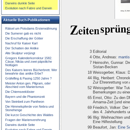
Darwins dunkle Seite
Evolution nach Fabre und Darwin
Aktuelle Buch-Publikationen
Rätsel um Potsdams Ersterwähnung
Die Sumerer gab es nicht
Die Erschaffung der Götter
Nachruf für Kaiser Karl
Der Schatten der Antike
3
Editorial
Alte Skulptur verjüngt
4
Otte, Andreas:
mantis
Gregors Kalenderkorrektur 1582.
Cäsar, Nikäa und zwei päpstliche
7
Heinsohn, Gunnar: Dr
Notlügen
Sistan-Becken
Des Kaisers leeres Bücherbrett. Wer
18
Weissgerber, Klaus: D
bewahrte das antike Erbe?
44
Illig, Heribert: Chron
Gräfelfing & Pasing 1250 Jahre ?
Zur Ehrenrettung von 
Meister Anton gen. Pilgram, oder
Abschied vom Manierismus
52
Weissgerber: War Tut
Die Chiemseeklöster
Bemerkungen zu eine
Bayern und die Phantomzeit
65
Ernst, Otto: Zu den 
Von Steinbeil zum Pantheon
Amarna-Zeit [und ein
Die Himmelspferde von Nebra und
69
Friedrich, Volker: De
Stonehenge
des 4. Jahrhunderts u
Die kurze Geschichte des Waldes
96
Illig: Weihnachten und
Fragen der Marienverehrung
Eine Hilfestellung
Darwins dunkle Seite
99
Beaufort, Jan:
Eine So
Evolution nach Fabre und Darwin