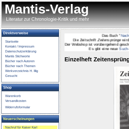
Mantis-Verlag
Literatur zur Chronologie-Kritik und mehr
Direktverweise
Das Buch "
Nachruf f
Die Zeitschrift
Zeitensprünge
wird
onl
Startseite
Der Webshop ist vorübergehend geschlossen
Kontakt / Impressum
Es gibt eine neue
Such-Seit
Datenschutzerklärung
Mantis Stichworte
Einzelheft Zeitensprüng
Bücher nach Autoren
Bücher nach Themen
Werkverzeichnis H. Illig
Gesucht
Shop
Warenkorb
Versandkosten
Widerrufsformular
Neuerscheinungen
Nachruf für Kaiser Karl