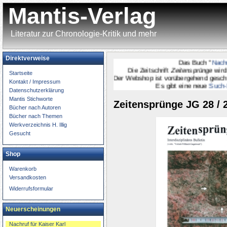
Mantis-Verlag
Literatur zur Chronologie-Kritik und mehr
Direktverweise
Das Buch "
Nachruf fü
Die Zeitschrift
Zeitensprünge
wird
onli
Startseite
Der Webshop ist vorübergehend geschlossen.
Kontakt / Impressum
Es gibt eine neue
Such-Seit
Datenschutzerklärung
Mantis Stichworte
Zeitensprünge JG 28 / 
Bücher nach Autoren
Bücher nach Themen
Werkverzeichnis H. Illig
Gesucht
Shop
Warenkorb
Versandkosten
Widerrufsformular
Neuerscheinungen
Nachruf für Kaiser Karl