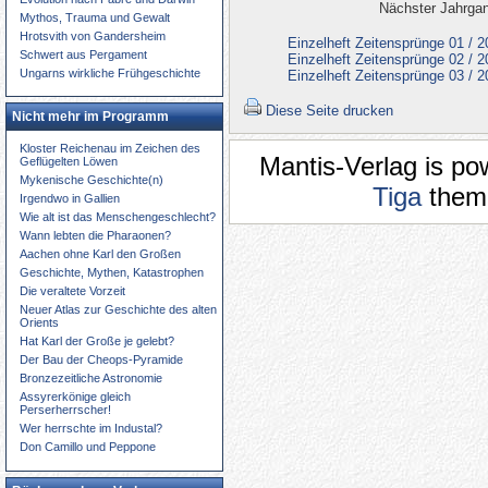
Nächster Jahrga
Mythos, Trauma und Gewalt
Hrotsvith von Gandersheim
Einzelheft Zeitensprünge 01 / 
Schwert aus Pergament
Einzelheft Zeitensprünge 02 / 
Ungarns wirkliche Frühgeschichte
Einzelheft Zeitensprünge 03 / 
Diese Seite drucken
Nicht mehr im Programm
Kloster Reichenau im Zeichen des
Mantis-Verlag is p
Geflügelten Löwen
Mykenische Geschichte(n)
Tiga
theme
Irgendwo in Gallien
Wie alt ist das Menschengeschlecht?
Wann lebten die Pharaonen?
Aachen ohne Karl den Großen
Geschichte, Mythen, Katastrophen
Die veraltete Vorzeit
Neuer Atlas zur Geschichte des alten
Orients
Hat Karl der Große je gelebt?
Der Bau der Cheops-Pyramide
Bronzezeitliche Astronomie
Assyrerkönige gleich
Perserherrscher!
Wer herrschte im Industal?
Don Camillo und Peppone