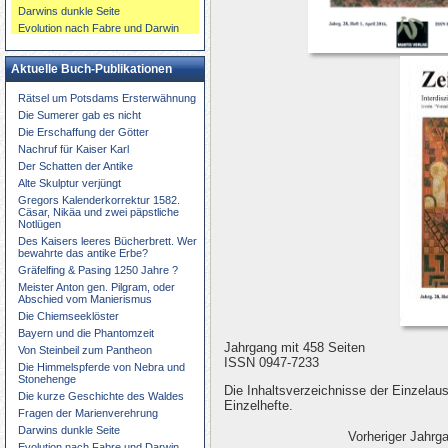
Darwins dunkle Seite
Evolution nach Fabre und Darwin
Aktuelle Buch-Publikationen
Rätsel um Potsdams Ersterwähnung
Die Sumerer gab es nicht
Die Erschaffung der Götter
Nachruf für Kaiser Karl
Der Schatten der Antike
Alte Skulptur verjüngt
Gregors Kalenderkorrektur 1582.
Cäsar, Nikäa und zwei päpstliche
Notlügen
Des Kaisers leeres Bücherbrett. Wer
bewahrte das antike Erbe?
Gräfelfing & Pasing 1250 Jahre ?
Meister Anton gen. Pilgram, oder
Abschied vom Manierismus
Die Chiemseeklöster
Bayern und die Phantomzeit
Jahrgang mit 458 Seiten
Von Steinbeil zum Pantheon
ISSN 0947-7233
Die Himmelspferde von Nebra und
Stonehenge
Die Inhaltsverzeichnisse der Einzelau
Die kurze Geschichte des Waldes
Einzelhefte.
Fragen der Marienverehrung
Darwins dunkle Seite
Vorheriger Jahrg
Evolution nach Fabre und Darwin