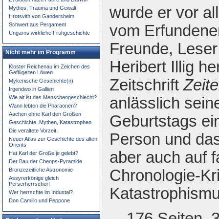
wurde er vor al
Mythos, Trauma und Gewalt
Hrotsvith von Gandersheim
Schwert aus Pergament
vom Erfundenen
Ungarns wirkliche Frühgeschichte
Freunde, Leser
Nicht mehr im Programm
Heribert Illig 
Kloster Reichenau im Zeichen des
Geflügelten Löwen
Zeitschrift
Zeit
Mykenische Geschichte(n)
Irgendwo in Gallien
Wie alt ist das Menschengeschlecht?
anlässlich sein
Wann lebten die Pharaonen?
Aachen ohne Karl den Großen
Geburtstags ein
Geschichte, Mythen, Katastrophen
Die veraltete Vorzeit
Person und das
Neuer Atlas zur Geschichte des alten
Orients
aber auch auf f
Hat Karl der Große je gelebt?
Der Bau der Cheops-Pyramide
Bronzezeitliche Astronomie
Chronologie-Kri
Assyrerkönige gleich
Perserherrscher!
Katastrophismu
Wer herrschte im Industal?
Don Camillo und Peppone
176 Seiten, 