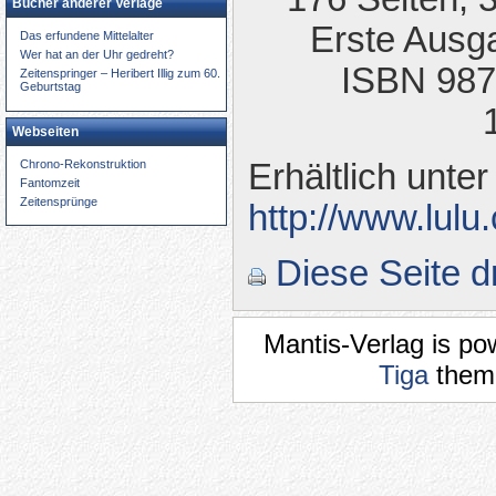
Bücher anderer Verlage
Erste Ausg
Das erfundene Mittelalter
Wer hat an der Uhr gedreht?
ISBN 987
Zeitenspringer – Heribert Illig zum 60.
Geburtstag
Webseiten
Chrono-Rekonstruktion
Erhältlich unter
Fantomzeit
Zeitensprünge
http://www.lul
Diese Seite 
Mantis-Verlag is p
Tiga
theme