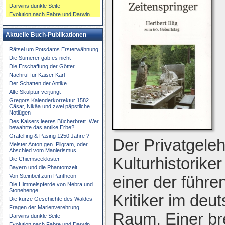
Darwins dunkle Seite
Evolution nach Fabre und Darwin
Aktuelle Buch-Publikationen
Rätsel um Potsdams Ersterwähnung
Die Sumerer gab es nicht
Die Erschaffung der Götter
Nachruf für Kaiser Karl
Der Schatten der Antike
Alte Skulptur verjüngt
Gregors Kalenderkorrektur 1582.
Cäsar, Nikäa und zwei päpstliche
Notlügen
Des Kaisers leeres Bücherbrett. Wer
bewahrte das antike Erbe?
Gräfelfing & Pasing 1250 Jahre ?
Der Privatgeleh
Meister Anton gen. Pilgram, oder
Abschied vom Manierismus
Kulturhistoriker 
Die Chiemseeklöster
Bayern und die Phantomzeit
Von Steinbeil zum Pantheon
einer der führ
Die Himmelspferde von Nebra und
Stonehenge
Kritiker im deu
Die kurze Geschichte des Waldes
Fragen der Marienverehrung
Raum. Einer bre
Darwins dunkle Seite
Evolution nach Fabre und Darwin