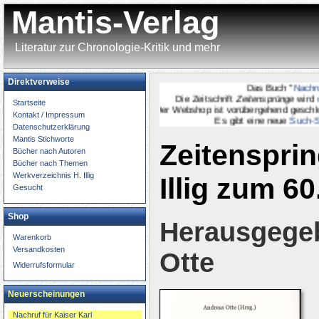
Mantis-Verlag
Literatur zur Chronologie-Kritik und mehr
Direktverweise
Das Buch "
Nachruf f
Die Zeitschrift
Zeitensprünge
wird
onl
Startseite
Der Webshop ist vorübergehend geschlossen.
Kontakt / Impressum
Es gibt eine neue
Such-Seit
Datenschutzerklärung
Mantis Stichworte
Zeitensprin
Bücher nach Autoren
Bücher nach Themen
Werkverzeichnis H. Illig
Illig zum 6
Gesucht
Shop
Herausgege
Warenkorb
Versandkosten
Otte
Widerrufsformular
Neuerscheinungen
Nachruf für Kaiser Karl