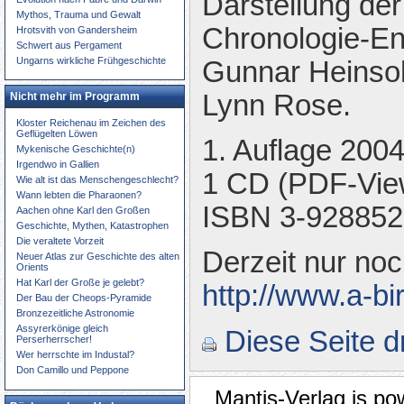
Darstellung der
Mythos, Trauma und Gewalt
Chronologie-En
Hrotsvith von Gandersheim
Schwert aus Pergament
Ungarns wirkliche Frühgeschichte
Gunnar Heinsohn
Lynn Rose.
Nicht mehr im Programm
Kloster Reichenau im Zeichen des
Geflügelten Löwen
1. Auflage 200
Mykenische Geschichte(n)
Irgendwo in Gallien
1 CD (PDF-View
Wie alt ist das Menschengeschlecht?
Wann lebten die Pharaonen?
ISBN 3-928852
Aachen ohne Karl den Großen
Geschichte, Mythen, Katastrophen
Die veraltete Vorzeit
Derzeit nur noc
Neuer Atlas zur Geschichte des alten
Orients
Hat Karl der Große je gelebt?
http://www.a-b
Der Bau der Cheops-Pyramide
Bronzezeitliche Astronomie
Assyrerkönige gleich
Diese Seite 
Perserherrscher!
Wer herrschte im Industal?
Don Camillo und Peppone
Mantis-Verlag is p