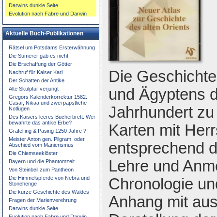
Darwins dunkle Seite
Evolution nach Fabre und Darwin
Aktuelle Buch-Publikationen
Rätsel um Potsdams Ersterwähnung
Die Sumerer gab es nicht
Die Erschaffung der Götter
Die Geschichte
Nachruf für Kaiser Karl
Der Schatten der Antike
Alte Skulptur verjüngt
und Ägyptens d
Gregors Kalenderkorrektur 1582.
Cäsar, Nikäa und zwei päpstliche
Jahrhundert zu
Notlügen
Des Kaisers leeres Bücherbrett. Wer
bewahrte das antike Erbe?
Karten mit Herr
Gräfelfing & Pasing 1250 Jahre ?
Meister Anton gen. Pilgram, oder
entsprechend d
Abschied vom Manierismus
Die Chiemseeklöster
Lehre und Anm
Bayern und die Phantomzeit
Von Steinbeil zum Pantheon
Die Himmelspferde von Nebra und
Chronologie un
Stonehenge
Die kurze Geschichte des Waldes
Anhang mit aus
Fragen der Marienverehrung
Darwins dunkle Seite
Evolution nach Fabre und Darwin