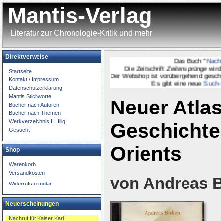
Mantis-Verlag
Literatur zur Chronologie-Kritik und mehr
Direktverweise
Das Buch "
Nachruf 
Die Zeitschrift
Zeitensprünge
wird
on
Startseite
Der Webshop ist vorübergehend geschlossen
Kontakt / Impressum
Es gibt eine neue
Such-Sei
Datenschutzerklärung
Mantis Stichworte
Neuer Atlas
Bücher nach Autoren
Bücher nach Themen
Werkverzeichnis H. Illig
Geschichte
Gesucht
Orients
Shop
Warenkorb
Versandkosten
von Andreas B
Widerrufsformular
Neuerscheinungen
Nachruf für Kaiser Karl