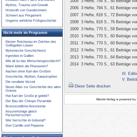
2005
3 Hefte, 754 S., 50 Beiträge vo
Mythos, Trauma und Gewalt
2006
3 Hefte, 794 S., 61 Beiträge vo
Hrotsvith von Gandersheim
2007
3 Hefte, 818 S., 72 Beiträge vo
Schwert aus Pergament
Ungarns wirkliche Frühgeschichte
2008
3 Hefte, 818 S., 76 Beiträge vo
2009
3 Hefte, 770 S., 59 Beiträge vo
Nicht mehr im Programm
2010
3 Hefte, 770 S., 60 Beiträge vo
Kloster Reichenau im Zeichen des
2011
3 Hefte, 770 S., 60 Beiträge vo
Geflügelten Löwen
2012
3 Hefte, 770 S., 61 Beiträge vo
Mykenische Geschichte(n)
Irgendwo in Gallien
2013
3 Hefte, 770 S., 64 Beiträge vo
Wie alt ist das Menschengeschlecht?
2014
3 Hefte, 770 S., 63 Beiträge vo
Wann lebten die Pharaonen?
Aachen ohne Karl den Großen
III. Edi
Geschichte, Mythen, Katastrophen
V. Beitr
Die veraltete Vorzeit
Diese Seite drucken
Neuer Atlas zur Geschichte des alten
Orients
Hat Karl der Große je gelebt?
Mantis-Verlag is powered by
Der Bau der Cheops-Pyramide
Bronzezeitliche Astronomie
Assyrerkönige gleich
Perserherrscher!
Wer herrschte im Industal?
Don Camillo und Peppone