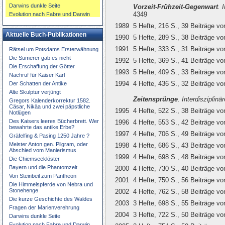
Darwins dunkle Seite
Vorzeit-Frühzeit-Gegenwart
. 
4349
Evolution nach Fabre und Darwin
1989
5 Hefte, 216 S., 39 Beiträge vo
Aktuelle Buch-Publikationen
1990
5 Hefte, 289 S., 38 Beiträge vo
1991
5 Hefte, 333 S., 31 Beiträge vo
Rätsel um Potsdams Ersterwähnung
Die Sumerer gab es nicht
1992
5 Hefte, 369 S., 41 Beiträge vo
Die Erschaffung der Götter
1993
5 Hefte, 409 S., 33 Beiträge vo
Nachruf für Kaiser Karl
1994
4 Hefte, 436 S., 32 Beiträge vo
Der Schatten der Antike
Alte Skulptur verjüngt
Zeitensprünge
. Interdisziplinä
Gregors Kalenderkorrektur 1582.
Cäsar, Nikäa und zwei päpstliche
1995
4 Hefte, 522 S., 38 Beiträge vo
Notlügen
Des Kaisers leeres Bücherbrett. Wer
1996
4 Hefte, 553 S., 42 Beiträge vo
bewahrte das antike Erbe?
1997
4 Hefte, 706 S., 49 Beiträge vo
Gräfelfing & Pasing 1250 Jahre ?
Meister Anton gen. Pilgram, oder
1998
4 Hefte, 686 S., 43 Beiträge vo
Abschied vom Manierismus
1999
4 Hefte, 698 S., 48 Beiträge vo
Die Chiemseeklöster
Bayern und die Phantomzeit
2000
4 Hefte, 730 S., 40 Beiträge vo
Von Steinbeil zum Pantheon
2001
4 Hefte, 750 S., 56 Beiträge vo
Die Himmelspferde von Nebra und
Stonehenge
2002
4 Hefte, 762 S., 58 Beiträge vo
Die kurze Geschichte des Waldes
2003
3 Hefte, 698 S., 55 Beiträge vo
Fragen der Marienverehrung
2004
3 Hefte, 722 S., 50 Beiträge vo
Darwins dunkle Seite
Evolution nach Fabre und Darwin