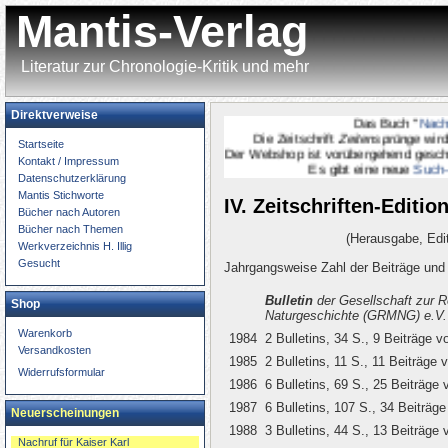
Mantis-Verlag
Literatur zur Chronologie-Kritik und mehr
Direktverweise
Das Buch "
Nachruf f
Die Zeitschrift
Zeitensprünge
wird
onl
Startseite
Der Webshop ist vorübergehend geschlossen.
Kontakt / Impressum
Es gibt eine neue
Such-Seit
Datenschutzerklärung
Mantis Stichworte
IV. Zeitschriften-Editio
Bücher nach Autoren
Bücher nach Themen
(Herausgabe, Edit
Werkverzeichnis H. Illig
Gesucht
Jahrgangsweise Zahl der Beiträge un
Bulletin
der Gesellschaft zur R
Shop
Naturgeschichte (GRMNG) e.V.
Warenkorb
1984
2 Bulletins, 34 S., 9 Beiträge v
Versandkosten
1985
2 Bulletins, 11 S., 11 Beiträge 
Widerrufsformular
1986
6 Bulletins, 69 S., 25 Beiträge 
1987
6 Bulletins, 107 S., 34 Beiträge
Neuerscheinungen
1988
3 Bulletins, 44 S., 13 Beiträge 
Nachruf für Kaiser Karl