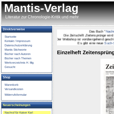
Mantis-Verlag
Literatur zur Chronologie-Kritik und mehr
Direktverweise
Das Buch "
Nachruf fü
Die Zeitschrift
Zeitensprünge
wird
onli
Startseite
Der Webshop ist vorübergehend geschlossen.
Kontakt / Impressum
Es gibt eine neue
Such-Seit
Datenschutzerklärung
Mantis Stichworte
Einzelheft Zeitensprüng
Bücher nach Autoren
Bücher nach Themen
Werkverzeichnis H. Illig
Gesucht
Shop
Warenkorb
Versandkosten
Widerrufsformular
Neuerscheinungen
Nachruf für Kaiser Karl