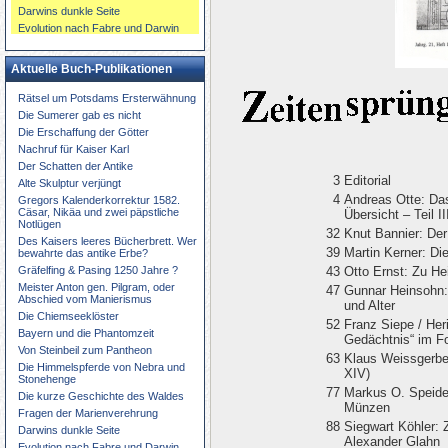
Darwins dunkle Seite
Evolution nach Fabre und Darwin
Aktuelle Buch-Publikationen
Rätsel um Potsdams Ersterwähnung
Die Sumerer gab es nicht
Die Erschaffung der Götter
Nachruf für Kaiser Karl
Der Schatten der Antike
3
Editorial
Alte Skulptur verjüngt
4
Andreas Otte: Da
Gregors Kalenderkorrektur 1582.
Cäsar, Nikäa und zwei päpstliche
Übersicht – Teil II
Notlügen
32
Knut Bannier: De
Des Kaisers leeres Bücherbrett. Wer
39
Martin Kerner: Di
bewahrte das antike Erbe?
Gräfelfing & Pasing 1250 Jahre ?
43
Otto Ernst: Zu H
Meister Anton gen. Pilgram, oder
47
Gunnar Heinsohn: 
Abschied vom Manierismus
und Alter
Die Chiemseeklöster
52
Franz Siepe / Heri
Bayern und die Phantomzeit
Gedächtnis“ im F
Von Steinbeil zum Pantheon
63
Klaus Weissgerbe
Die Himmelspferde von Nebra und
XIV)
Stonehenge
77
Markus O. Speide
Die kurze Geschichte des Waldes
Münzen
Fragen der Marienverehrung
88
Siegwart Köhler: 
Darwins dunkle Seite
Alexander Glahn
Evolution nach Fabre und Darwin