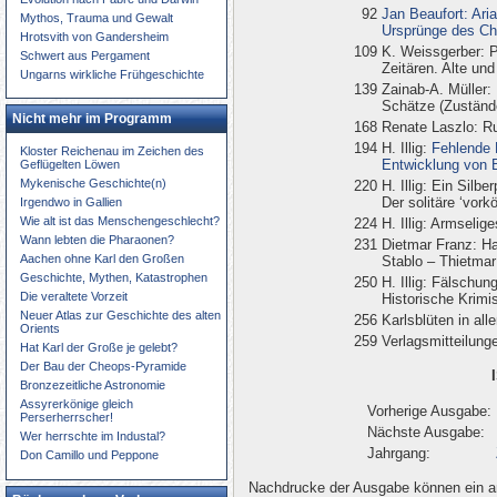
92
Jan Beaufort: Ari
Mythos, Trauma und Gewalt
Ursprünge des Chr
Hrotsvith von Gandersheim
109
K. Weissgerber: P
Schwert aus Pergament
Zeitären. Alte un
Ungarns wirkliche Frühgeschichte
139
Zainab-A. Müller: 
Schätze (Zustände
Nicht mehr im Programm
168
Renate Laszlo: Ru
194
H. Illig:
Fehlende 
Kloster Reichenau im Zeichen des
Entwicklung von 
Geflügelten Löwen
Mykenische Geschichte(n)
220
H. Illig: Ein Silb
Der solitäre ‘vork
Irgendwo in Gallien
Wie alt ist das Menschengeschlecht?
224
H. Illig: Armseli
Wann lebten die Pharaonen?
231
Dietmar Franz: H
Aachen ohne Karl den Großen
Stablo – Thietma
Geschichte, Mythen, Katastrophen
250
H. Illig: Fälschu
Die veraltete Vorzeit
Historische Krimi
Neuer Atlas zur Geschichte des alten
256
Karlsblüten in all
Orients
259
Verlagsmitteilung
Hat Karl der Große je gelebt?
Der Bau der Cheops-Pyramide
Bronzezeitliche Astronomie
Assyrerkönige gleich
Vorherige Ausgabe:
Perserherrscher!
Nächste Ausgabe:
Wer herrschte im Industal?
Jahrgang:
Don Camillo und Peppone
Nachdrucke der Ausgabe können ein an