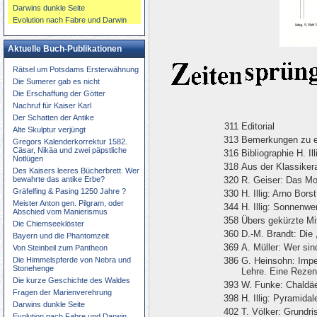
Darwins dunkle Seite
Evolution nach Fabre und Darwin
Aktuelle Buch-Publikationen
Rätsel um Potsdams Ersterwähnung
Die Sumerer gab es nicht
Die Erschaffung der Götter
Nachruf für Kaiser Karl
Der Schatten der Antike
311
Editorial
Alte Skulptur verjüngt
313
Bemerkungen zu e
Gregors Kalenderkorrektur 1582.
Cäsar, Nikäa und zwei päpstliche
316
Bibliographie H. Ill
Notlügen
318
Aus der Klassiker
Des Kaisers leeres Bücherbrett. Wer
bewahrte das antike Erbe?
320
R. Geiser: Das Mo
Gräfelfing & Pasing 1250 Jahre ?
330
H. Illig: Arno Borst
Meister Anton gen. Pilgram, oder
344
H. Illig: Sonnenw
Abschied vom Manierismus
358
Übers gekürzte Mit
Die Chiemseeklöster
360
D.-M. Brandt: Die
Bayern und die Phantomzeit
369
A. Müller: Wer sin
Von Steinbeil zum Pantheon
Die Himmelspferde von Nebra und
386
G. Heinsohn: Impe
Stonehenge
Lehre. Eine Rezen
Die kurze Geschichte des Waldes
393
W. Funke: Chaldäe
Fragen der Marienverehrung
398
H. Illig: Pyramida
Darwins dunkle Seite
402
T. Völker: Grundri
Evolution nach Fabre und Darwin