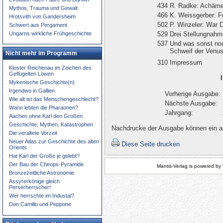
434
R. Radke: Achämen
Mythos, Trauma und Gewalt
466
K. Weissgerber: F
Hrotsvith von Gandersheim
502
P. Winzeler: War 
Schwert aus Pergament
Ungarns wirkliche Frühgeschichte
529
Drei Stellungnah
537
Und was sonst no
Schweif der Venus
Nicht mehr im Programm
310
Impressum
Kloster Reichenau im Zeichen des
Geflügelten Löwen
Mykenische Geschichte(n)
Irgendwo in Gallien
Vorherige Ausgabe:
Wie alt ist das Menschengeschlecht?
Nächste Ausgabe:
Wann lebten die Pharaonen?
Jahrgang:
Aachen ohne Karl den Großen
Geschichte, Mythen, Katastrophen
Nachdrucke der Ausgabe können ein an
Die veraltete Vorzeit
Neuer Atlas zur Geschichte des alten
Diese Seite drucken
Orients
Hat Karl der Große je gelebt?
Der Bau der Cheops-Pyramide
Mantis-Verlag is powered by
Bronzezeitliche Astronomie
Assyrerkönige gleich
Perserherrscher!
Wer herrschte im Industal?
Don Camillo und Peppone