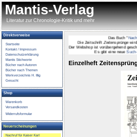
Mantis-Verlag
Literatur zur Chronologie-Kritik und mehr
Direktverweise
Das Buch "
Nachruf f
Die Zeitschrift
Zeitensprünge
wird
onl
Startseite
Der Webshop ist vorübergehend geschlossen
Kontakt / Impressum
Es gibt eine neue
Such-Seit
Datenschutzerklärung
Mantis Stichworte
Einzelheft Zeitensprüng
Bücher nach Autoren
Bücher nach Themen
Werkverzeichnis H. Illig
Gesucht
Shop
Warenkorb
Versandkosten
Widerrufsformular
Neuerscheinungen
Nachruf für Kaiser Karl