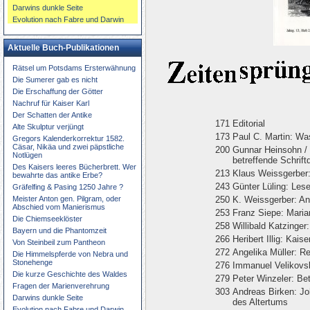
Darwins dunkle Seite
Evolution nach Fabre und Darwin
Aktuelle Buch-Publikationen
Rätsel um Potsdams Ersterwähnung
Die Sumerer gab es nicht
Die Erschaffung der Götter
Nachruf für Kaiser Karl
Der Schatten der Antike
171
Editorial
Alte Skulptur verjüngt
173
Paul C. Martin: Was
Gregors Kalenderkorrektur 1582.
Cäsar, Nikäa und zwei päpstliche
200
Gunnar Heinsohn /
Notlügen
betreffende Schrift
Des Kaisers leeres Bücherbrett. Wer
213
Klaus Weissgerber:
bewahrte das antike Erbe?
243
Günter Lüling: Les
Gräfelfing & Pasing 1250 Jahre ?
Meister Anton gen. Pilgram, oder
250
K. Weissgerber: Ant
Abschied vom Manierismus
253
Franz Siepe: Maria
Die Chiemseeklöster
258
Willibald Katzinger:
Bayern und die Phantomzeit
266
Heribert Illig: Kai
Von Steinbeil zum Pantheon
272
Angelika Müller: Re
Die Himmelspferde von Nebra und
Stonehenge
276
Immanuel Velikovs
Die kurze Geschichte des Waldes
279
Peter Winzeler: Be
Fragen der Marienverehrung
303
Andreas Birken: Jo
Darwins dunkle Seite
des Altertums
Evolution nach Fabre und Darwin