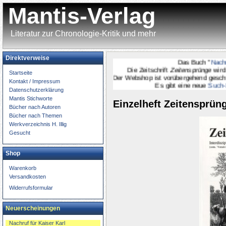
Mantis-Verlag
Literatur zur Chronologie-Kritik und mehr
Direktverweise
Das Buch "
Nachruf f
Die Zeitschrift
Zeitensprünge
wird
onl
Startseite
Der Webshop ist vorübergehend geschlossen.
Kontakt / Impressum
Es gibt eine neue
Such-Seit
Datenschutzerklärung
Mantis Stichworte
Einzelheft Zeitensprüng
Bücher nach Autoren
Bücher nach Themen
Werkverzeichnis H. Illig
Gesucht
Shop
Warenkorb
Versandkosten
Widerrufsformular
Neuerscheinungen
Nachruf für Kaiser Karl