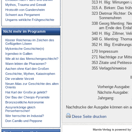
313
H. Illig: Wirrunge
Mythos, Trauma und Gewalt
315
A. Birken: Das frü
Hrotsvith von Gandersheim
323
Dietmar Richter: D
Schwert aus Pergament
Sonnenuhren
Ungarns wirkliche Frühgeschichte
338
Georg Menting: Neu
am Ende des Erdal
Nicht mehr im Programm
340
H. Illig: Zillmer, 
348
G. Menting: Thomas
Kloster Reichenau im Zeichen des
Geflügelten Löwen
352
H. Illig: Ernährung
Mykenische Geschichte(n)
170
Impressum
Irgendwo in Gallien
271
Nachträge zur Mitte
Wie alt ist das Menschengeschlecht?
353
Zitate und Petites
Wann lebten die Pharaonen?
355
Verlagshinweise
Aachen ohne Karl den Großen
Geschichte, Mythen, Katastrophen
Die veraltete Vorzeit
Neuer Atlas zur Geschichte des alten
Vorherige Ausgabe:
Orients
Nächste Ausgabe:
Hat Karl der Große je gelebt?
Der Bau der Cheops-Pyramide
Jahrgang:
Bronzezeitliche Astronomie
Nachdrucke der Ausgabe können ein an
Assyrerkönige gleich
Perserherrscher!
Wer herrschte im Industal?
Diese Seite drucken
Don Camillo und Peppone
Mantis-Verlag is powered by