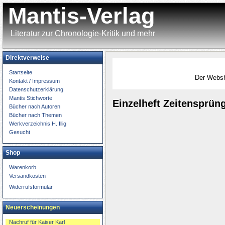
Mantis-Verlag
Literatur zur Chronologie-Kritik und mehr
Direktverweise
Startseite
Der W
Kontakt / Impressum
Datenschutzerklärung
Mantis Stichworte
Einzelheft Zeitensprüng
Bücher nach Autoren
Bücher nach Themen
Werkverzeichnis H. Illig
Gesucht
Shop
Warenkorb
Versandkosten
Widerrufsformular
Neuerscheinungen
Nachruf für Kaiser Karl