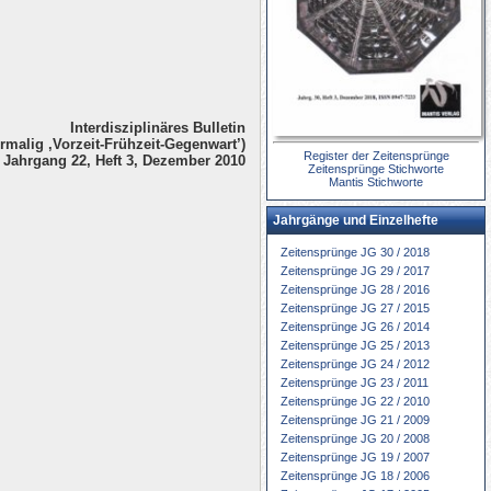
Interdisziplinäres Bulletin
rmalig ‚Vorzeit-Frühzeit-Gegenwart’)
Register der Zeitensprünge
Jahrgang 22, Heft 3, Dezember 2010
Zeitensprünge Stichworte
Mantis Stichworte
Jahrgänge und Einzelhefte
Zeitensprünge JG 30 / 2018
Zeitensprünge JG 29 / 2017
Zeitensprünge JG 28 / 2016
Zeitensprünge JG 27 / 2015
Zeitensprünge JG 26 / 2014
Zeitensprünge JG 25 / 2013
Zeitensprünge JG 24 / 2012
Zeitensprünge JG 23 / 2011
Zeitensprünge JG 22 / 2010
Zeitensprünge JG 21 / 2009
Zeitensprünge JG 20 / 2008
Zeitensprünge JG 19 / 2007
Zeitensprünge JG 18 / 2006