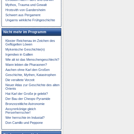
Mythos, Trauma und Gewalt
Hrotsvith von Gandersheim
Schwert aus Pergament
Ungarns wirkliche Frühgeschichte
Nicht mehr im Programm
Kloster Reichenau im Zeichen des
Geflügelten Löwen
Mykenische Geschichte(n)
Irgendwo in Gallien
Wie alt ist das Menschengeschlecht?
Wann lebten die Pharaonen?
Aachen ohne Karl den Großen
Geschichte, Mythen, Katastrophen
Die veraltete Vorzeit
Neuer Atlas zur Geschichte des alten
Orients
Hat Karl der Große je gelebt?
Der Bau der Cheops-Pyramide
Bronzezeitliche Astronomie
Assyrerkönige gleich
Perserherrscher!
Wer herrschte im Industal?
Don Camillo und Peppone