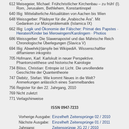
612
Meisegeier, Michael: Frühchristlicher Kirchenbau – zu früh! (I).
Rom, Jerusalem, Bethlehem, Konstantinopel
640
Illig: Mittelalterliche Aktualitäten von Aachen bis Wien
648
Weissgerber: Plädoyer für die „Arabische Ära“. Mit
Gedanken zur Münzproblematik (Islamica IX)
662
Illig:
Logik und Ökonomie der Fälscher: Primat des Papstes ·
Heiraten/Kinder bei Merowingern/Karolingern · Photios
686
Weissgerber: Die Slawenapostel und das Mährische Reich
Chronologische Überlegungen (Slavica V)
694
Illig: Abwehrk(r)ämpfe bei WikipediA. Wissenschaftler
diffamieren inkognito
705
Hofmann, Karl: Karlskult in neuer Perspektive.
Phantomzeitthese und historische Kairologie
734
Blöss, Christian: Entropie ist Licht. Die unvollendete
Geschichte der Quantentheorie
747
Diebitz, Stefan: Wie kommt Neues in die Welt?
Anmerkungen anlässlich eines Sammelbandes
756
Register für den 22. Jahrgang, 2010
769
Nicht zuletzt
771
Verlagshinweise
ISSN 0947-7233
Vorherige Ausgabe:
Einzelheft Zeitensprünge 02 / 2010
Nächste Ausgabe:
Einzelheft Zeitensprünge 01 / 2011
Jahrgang:
Zeitensprünge JG 22 / 2010