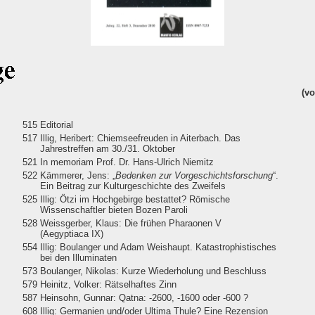
(vo
515
Editorial
517
Illig, Heribert: Chiemseefreuden in Aiterbach. Das
Jahrestreffen am 30./31. Oktober
521
In memoriam Prof. Dr. Hans-Ulrich Niemitz
522
Kämmerer, Jens: „
Bedenken zur Vorgeschichtsforschung
“.
Ein Beitrag zur Kulturgeschichte des Zweifels
525
Illig: Ötzi im Hochgebirge bestattet? Römische
Wissenschaftler bieten Bozen Paroli
528
Weissgerber, Klaus: Die frühen Pharaonen V
(Aegyptiaca IX)
554
Illig: Boulanger und Adam Weishaupt. Katastrophistisches
bei den Illuminaten
573
Boulanger, Nikolas: Kurze Wiederholung und Beschluss
579
Heinitz, Volker: Rätselhaftes Zinn
587
Heinsohn, Gunnar: Qatna: -2600, -1600 oder -600 ?
608
Illig: Germanien und/oder Ultima Thule? Eine Rezension