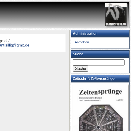
Administration
sprünge.de/
Anmelden
ei
mantisillig@gmx.de
!
Suche
Zeitschrift
Zeitensprünge