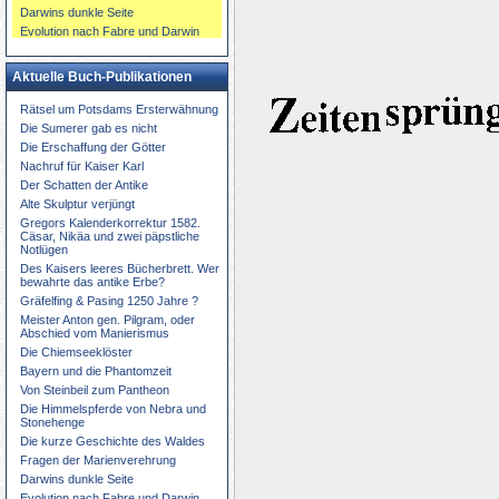
Darwins dunkle Seite
Evolution nach Fabre und Darwin
Aktuelle Buch-Publikationen
Rätsel um Potsdams Ersterwähnung
Die Sumerer gab es nicht
Die Erschaffung der Götter
Nachruf für Kaiser Karl
Der Schatten der Antike
Alte Skulptur verjüngt
Gregors Kalenderkorrektur 1582.
Cäsar, Nikäa und zwei päpstliche
Notlügen
Des Kaisers leeres Bücherbrett. Wer
bewahrte das antike Erbe?
Gräfelfing & Pasing 1250 Jahre ?
Meister Anton gen. Pilgram, oder
Abschied vom Manierismus
Die Chiemseeklöster
Bayern und die Phantomzeit
Von Steinbeil zum Pantheon
Die Himmelspferde von Nebra und
Stonehenge
Die kurze Geschichte des Waldes
Fragen der Marienverehrung
Darwins dunkle Seite
Evolution nach Fabre und Darwin