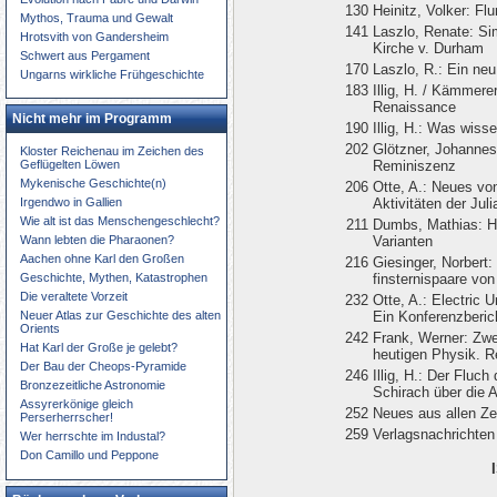
130
Heinitz, Volker: Fl
Mythos, Trauma und Gewalt
141
Laszlo, Renate: S
Hrotsvith von Gandersheim
Kirche v. Durham
Schwert aus Pergament
170
Laszlo, R.: Ein ne
Ungarns wirkliche Frühgeschichte
183
Illig, H. / Kämmerer
Renaissance
Nicht mehr im Programm
190
Illig, H.: Was wiss
202
Glötzner, Johannes
Kloster Reichenau im Zeichen des
Reminiszenz
Geflügelten Löwen
Mykenische Geschichte(n)
206
Otte, A.: Neues vo
Aktivitäten der Jul
Irgendwo in Gallien
Wie alt ist das Menschengeschlecht?
211
Dumbs, Mathias: Ho
Varianten
Wann lebten die Pharaonen?
Aachen ohne Karl den Großen
216
Giesinger, Norbert
finsternispaare vo
Geschichte, Mythen, Katastrophen
Die veraltete Vorzeit
232
Otte, A.: Electric 
Ein Konferenzberic
Neuer Atlas zur Geschichte des alten
Orients
242
Frank, Werner: Zwe
Hat Karl der Große je gelebt?
heutigen Physik. 
Der Bau der Cheops-Pyramide
246
Illig, H.: Der Fluc
Bronzezeitliche Astronomie
Schirach über die
Assyrerkönige gleich
252
Neues aus allen Ze
Perserherrscher!
259
Verlagsnachrichten
Wer herrschte im Industal?
Don Camillo und Peppone