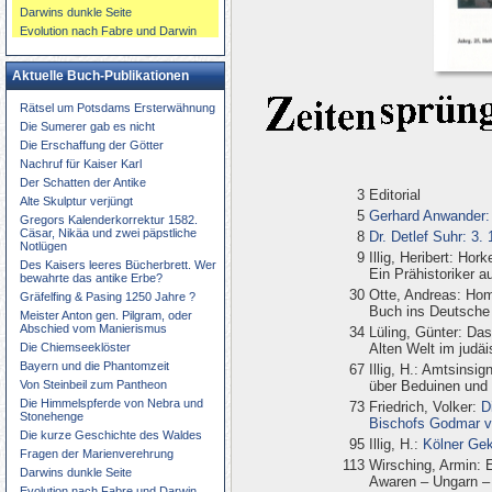
Darwins dunkle Seite
Evolution nach Fabre und Darwin
Aktuelle Buch-Publikationen
Rätsel um Potsdams Ersterwähnung
Die Sumerer gab es nicht
Die Erschaffung der Götter
Nachruf für Kaiser Karl
Der Schatten der Antike
3
Editorial
Alte Skulptur verjüngt
5
Gerhard Anwander: 
Gregors Kalenderkorrektur 1582.
Cäsar, Nikäa und zwei päpstliche
8
Dr. Detlef Suhr: 3.
Notlügen
9
Illig, Heribert: Hor
Des Kaisers leeres Bücherbrett. Wer
Ein Prähistoriker a
bewahrte das antike Erbe?
30
Otte, Andreas: Hom
Gräfelfing & Pasing 1250 Jahre ?
Buch ins Deutsche 
Meister Anton gen. Pilgram, oder
Abschied vom Manierismus
34
Lüling, Günter: Das
Die Chiemseeklöster
Alten Welt im judä
Bayern und die Phantomzeit
67
Illig, H.: Amtsinsi
Von Steinbeil zum Pantheon
über Beduinen und
Die Himmelspferde von Nebra und
73
Friedrich, Volker:
D
Stonehenge
Bischofs Godmar v
Die kurze Geschichte des Waldes
95
Illig, H.:
Kölner Gek
Fragen der Marienverehrung
113
Wirsching, Armin: 
Darwins dunkle Seite
Awaren – Ungarn – 
Evolution nach Fabre und Darwin