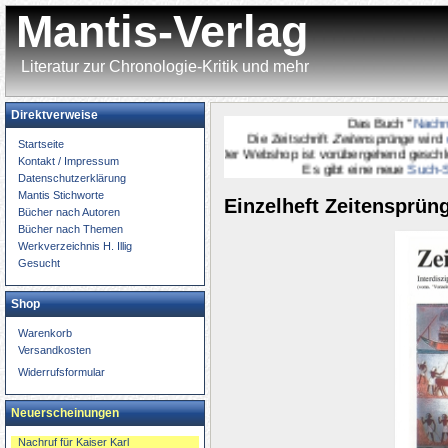
Mantis-Verlag
Literatur zur Chronologie-Kritik und mehr
Direktverweise
Das Buch "
Nachruf fü
Die Zeitschrift
Zeitensprünge
wird
onli
Startseite
Der Webshop ist vorübergehend geschlossen.
Kontakt / Impressum
Es gibt eine neue
Such-Seite
Datenschutzerklärung
Mantis Stichworte
Einzelheft Zeitensprüng
Bücher nach Autoren
Bücher nach Themen
Werkverzeichnis H. Illig
Gesucht
Shop
Warenkorb
Versandkosten
Widerrufsformular
Neuerscheinungen
Nachruf für Kaiser Karl