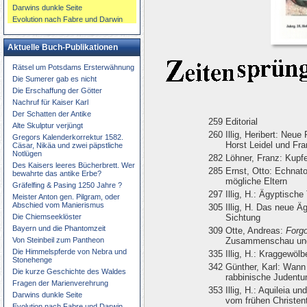
Darwins dunkle Seite
Evolution nach Fabre und Darwin
Aktuelle Buch-Publikationen
Rätsel um Potsdams Ersterwähnung
Die Sumerer gab es nicht
Die Erschaffung der Götter
Nachruf für Kaiser Karl
Der Schatten der Antike
259
Editorial
Alte Skulptur verjüngt
260
Illig, Heribert: Ne
Gregors Kalenderkorrektur 1582.
Horst Leidel und Fr
Cäsar, Nikäa und zwei päpstliche
Notlügen
282
Löhner, Franz: Kupf
Des Kaisers leeres Bücherbrett. Wer
285
Ernst, Otto: Echnat
bewahrte das antike Erbe?
mögliche Eltern
Gräfelfing & Pasing 1250 Jahre ?
297
Illig, H.: Ägyptisch
Meister Anton gen. Pilgram, oder
Abschied vom Manierismus
305
Illig, H. Das neue
Die Chiemseeklöster
Sichtung
Bayern und die Phantomzeit
309
Otte, Andreas:
Forgo
Von Steinbeil zum Pantheon
Zusammenschau und
Die Himmelspferde von Nebra und
335
Illig, H.: Kraggewöl
Stonehenge
342
Günther, Karl: Wann
Die kurze Geschichte des Waldes
rabbinische Judent
Fragen der Marienverehrung
353
Illig, H.: Aquileia 
Darwins dunkle Seite
vom frühen Christen
Evolution nach Fabre und Darwin