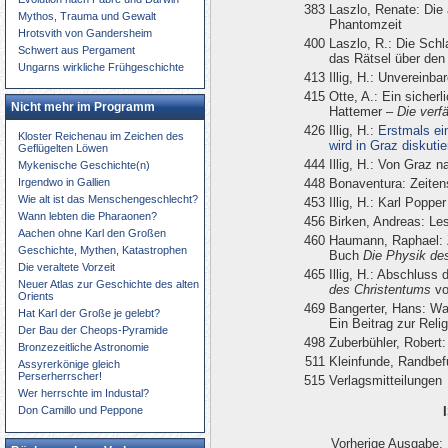
383
Laszlo, Renate: Die a
Mythos, Trauma und Gewalt
Phantomzeit
Hrotsvith von Gandersheim
400
Laszlo, R.: Die Schl
Schwert aus Pergament
das Rätsel über den
Ungarns wirkliche Frühgeschichte
413
Illig, H.: Unvereinba
415
Otte, A.: Ein sicher
Nicht mehr im Programm
Hattemer –
Die verf
426
Illig, H.:
Erstmals ei
Kloster Reichenau im Zeichen des
wird in Graz diskutie
Geflügelten Löwen
444
Illig, H.: Von Graz n
Mykenische Geschichte(n)
448
Bonaventura: Zeiten
Irgendwo in Gallien
Wie alt ist das Menschengeschlecht?
453
Illig, H.: Karl Popp
Wann lebten die Pharaonen?
456
Birken, Andreas: Les
Aachen ohne Karl den Großen
460
Haumann, Raphael: 
Geschichte, Mythen, Katastrophen
Buch
Die Physik de
Die veraltete Vorzeit
465
Illig, H.: Abschluss
Neuer Atlas zur Geschichte des alten
des Christentums
vo
Orients
469
Bangerter, Hans: Wa
Hat Karl der Große je gelebt?
Ein Beitrag zur Relig
Der Bau der Cheops-Pyramide
498
Zuberbühler, Rober
Bronzezeitliche Astronomie
511
Kleinfunde, Randbe
Assyrerkönige gleich
Perserherrscher!
515
Verlagsmitteilungen
Wer herrschte im Industal?
Don Camillo und Peppone
Vorherige Ausgabe: