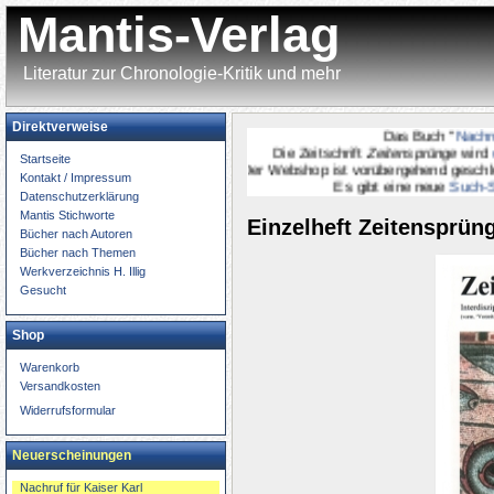
Mantis-Verlag
Literatur zur Chronologie-Kritik und mehr
Direktverweise
Das Buch "
Nachruf fü
Die Zeitschrift
Zeitensprünge
wird
onli
Startseite
Der Webshop ist vorübergehend geschlossen.
Kontakt / Impressum
Es gibt eine neue
Such-Seite
Datenschutzerklärung
Mantis Stichworte
Einzelheft Zeitensprüng
Bücher nach Autoren
Bücher nach Themen
Werkverzeichnis H. Illig
Gesucht
Shop
Warenkorb
Versandkosten
Widerrufsformular
Neuerscheinungen
Nachruf für Kaiser Karl