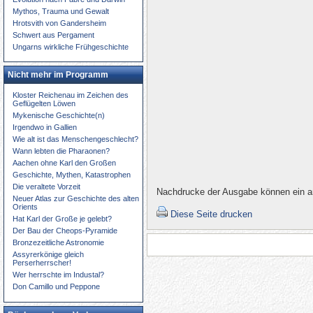
Mythos, Trauma und Gewalt
Hrotsvith von Gandersheim
Schwert aus Pergament
Ungarns wirkliche Frühgeschichte
Nicht mehr im Programm
Kloster Reichenau im Zeichen des
Geflügelten Löwen
Mykenische Geschichte(n)
Irgendwo in Gallien
Wie alt ist das Menschengeschlecht?
Wann lebten die Pharaonen?
Aachen ohne Karl den Großen
Geschichte, Mythen, Katastrophen
Die veraltete Vorzeit
Nachdrucke der Ausgabe können ein an
Neuer Atlas zur Geschichte des alten
Orients
Diese Seite drucken
Hat Karl der Große je gelebt?
Der Bau der Cheops-Pyramide
Bronzezeitliche Astronomie
Assyrerkönige gleich
Perserherrscher!
Wer herrschte im Industal?
Don Camillo und Peppone