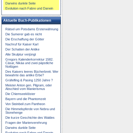
Darwins dunkle Seite
Evolution nach Fabre und Darwin
Aktuelle Buch-Publikationen
Rätsel um Potsdams Ersterwähnung
Die Sumerer gab es nicht
Die Erschaffung der Götter
Nachruf für Kaiser Karl
Der Schatten der Antike
Alte Skulptur verjüngt
Gregors Kalenderkorrektur 1582.
Cäsar, Nikäa und zwei päpstliche
Notlügen
Des Kaisers leeres Bücherbrett. Wer
bewahrte das antike Erbe?
Gräfelfing & Pasing 1250 Jahre ?
Meister Anton gen. Pilgram, oder
Abschied vom Manierismus
Die Chiemseeklöster
Bayern und die Phantomzeit
Von Steinbeil zum Pantheon
Die Himmelspferde von Nebra und
Stonehenge
Die kurze Geschichte des Waldes
Fragen der Marienverehrung
Darwins dunkle Seite
Evolution nach Fabre und Darwin