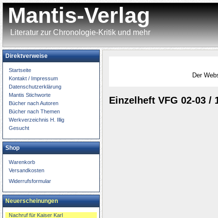
Mantis-Verlag
Literatur zur Chronologie-Kritik und mehr
Direktverweise
Startseite
Der 
Kontakt / Impressum
Datenschutzerklärung
Mantis Stichworte
Einzelheft VFG 02-03 / 
Bücher nach Autoren
Bücher nach Themen
Werkverzeichnis H. Illig
Gesucht
Shop
Warenkorb
Versandkosten
Widerrufsformular
Neuerscheinungen
Nachruf für Kaiser Karl