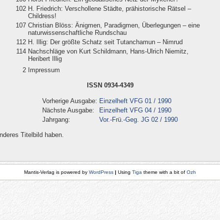
102
H. Friedrich: Verschollene Städte, prähistorische Rätsel –
Childress!
107
Christian Blöss: Änigmen, Paradigmen, Überlegungen – eine
naturwissenschaftliche Rundschau
112
H. Illig: Der größte Schatz seit Tutanchamun – Nimrud
114
Nachschläge von Kurt Schildmann, Hans-Ulrich Niemitz,
Heribert Illig
2
Impressum
ISSN 0934-4349
Vorherige Ausgabe:
Einzelheft VFG 01 / 1990
Nächste Ausgabe:
Einzelheft VFG 04 / 1990
Jahrgang:
Vor.-Frü.-Geg. JG 02 / 1990
deres Titelbild haben.
Mantis-Verlag is powered by
WordPress
|
Using
Tiga
theme with a bit of
Ozh