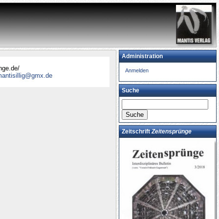
Administration
nsprünge.de/
Anmelden
 bei
mantisillig@gmx.de
r!
Suche
Zeitschrift
Zeitensprünge