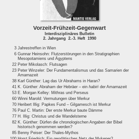
Vorzeit-Frühzeit-Gegenwart
Interdisziplinäres Bulletin
2. Jahrgang 2.-3. Heft 1990
3
Jahrestreffen in Wien
6
Gunnar Heinsohn: Flutzerstörungen in den Stratigraphien
Mesopotamiens und Ägyptens
22
Peter Mikolasch: Flutsagen
23
Peter Winzeler: Der Fundamentalismus und das Samarien der
Amarnazeit
38
Karl Günther: Lag das Ur Abrahams in Haran?
41
K. Günther: Abraham der Hebräer – ein
habirì
der Amarnazeit
53
E. Morgan Kelley: Mithras und Perseus
60
Winni Marold: Vermutungen über Merkur
70
Heribert Illig: Papkes Fund – Gilgamesch ist Merkur
76
Paul C. Martin: Der erste Merkur baute Dämme
77
H. Illig: Christus und die Wandelsterne
82
K. Günther: Dürfen die chronologischen Angaben der Bibel
historisch genommen werden?
85
Benny Peiser: Der Thales-Mythos
100
Horst Friedrich: Ein geodätisches Netz der Mykener?