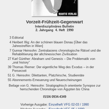
Vorzeit-Frühzeit-Gegenwart
Interdisziplinäres Bulletin
2. Jahrgang 4. Heft 1990
3
Editorial
4
Heribert Illig: An der schönen blauen Donau [Über das
Jahrestreffen in Wien]
7
Gunnar Heinsohn: Zentralasiens chronologische Rätsel und die
Rehabilitierung der altchinesischen Zivilisation
27
Karl Günther: Abraham und Genesis – Die Problematik von
„oral history“
39
Thomas Riemer: Der eigentliche Weg des Exodus – in der
Perserzeit
51
G. Heinsohn: Dilettanten, Platzhirsche, Studienräte
55
Abonnements-Erneuerung und Neuerscheinungen
Beilage von G. Heinsohn: Stratigraphisch orientierte Synopse zur
herrschenden Chronologie von Ägypten bis China
ISSN 0934-4349
Vorherige Ausgabe:
Einzelheft VFG 02-03 / 1990