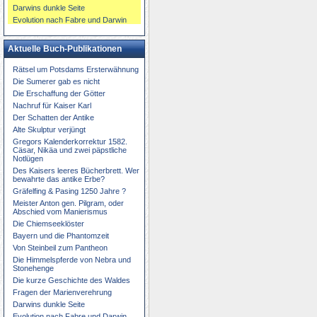
Darwins dunkle Seite
Evolution nach Fabre und Darwin
Aktuelle Buch-Publikationen
Rätsel um Potsdams Ersterwähnung
Die Sumerer gab es nicht
Die Erschaffung der Götter
Nachruf für Kaiser Karl
Der Schatten der Antike
Alte Skulptur verjüngt
Gregors Kalenderkorrektur 1582.
Cäsar, Nikäa und zwei päpstliche
Notlügen
Des Kaisers leeres Bücherbrett. Wer
bewahrte das antike Erbe?
Gräfelfing & Pasing 1250 Jahre ?
Meister Anton gen. Pilgram, oder
Abschied vom Manierismus
Die Chiemseeklöster
Bayern und die Phantomzeit
Von Steinbeil zum Pantheon
Die Himmelspferde von Nebra und
Stonehenge
Die kurze Geschichte des Waldes
Fragen der Marienverehrung
Darwins dunkle Seite
Evolution nach Fabre und Darwin