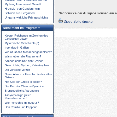
Mythos, Trauma und Gewalt
Hrotsvith von Gandersheim
Nachdrucke der Ausgabe können ein an
Schwert aus Pergament
Ungarns wirkliche Frühgeschichte
Diese Seite drucken
Nicht mehr im Programm
Kloster Reichenau im Zeichen des
Geflügelten Löwen
Mykenische Geschichte(n)
Irgendwo in Gallien
Wie alt ist das Menschengeschlecht?
Wann lebten die Pharaonen?
Aachen ohne Karl den Großen
Geschichte, Mythen, Katastrophen
Die veraltete Vorzeit
Neuer Atlas zur Geschichte des alten
Orients
Hat Karl der Große je gelebt?
Der Bau der Cheops-Pyramide
Bronzezeitliche Astronomie
Assyrerkönige gleich
Perserherrscher!
Wer herrschte im Industal?
Don Camillo und Peppone