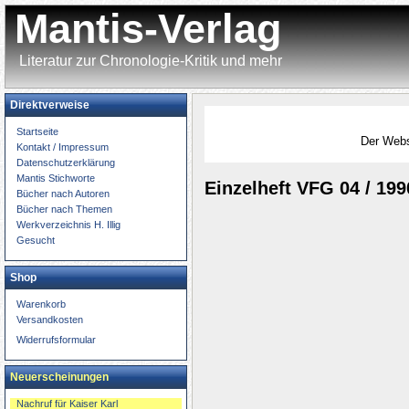
Mantis-Verlag
Literatur zur Chronologie-Kritik und mehr
Direktverweise
Startseite
Der 
Kontakt / Impressum
Datenschutzerklärung
Mantis Stichworte
Einzelheft VFG 04 / 199
Bücher nach Autoren
Bücher nach Themen
Werkverzeichnis H. Illig
Gesucht
Shop
Warenkorb
Versandkosten
Widerrufsformular
Neuerscheinungen
Nachruf für Kaiser Karl