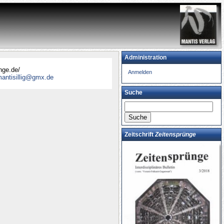
Administration
nsprünge.de/
Anmelden
 bei
mantisillig@gmx.de
r!
Suche
Zeitschrift
Zeitensprünge