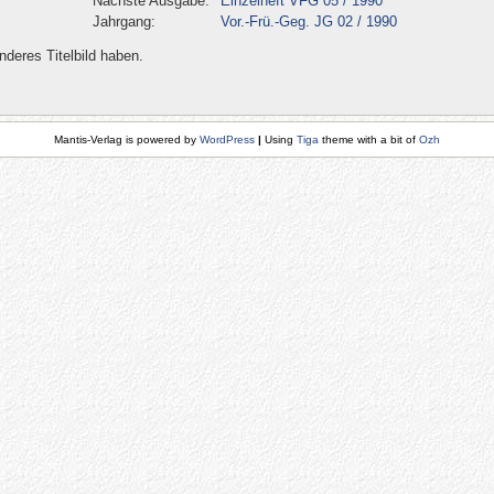
Nächste Ausgabe:
Einzelheft VFG 05 / 1990
Jahrgang:
Vor.-Frü.-Geg. JG 02 / 1990
deres Titelbild haben.
Mantis-Verlag is powered by
WordPress
|
Using
Tiga
theme with a bit of
Ozh